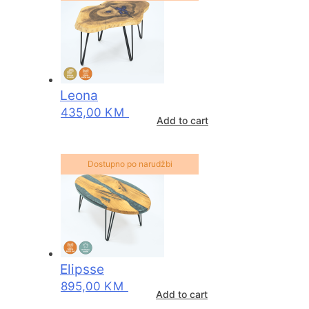
Leona
435,00
KM
Add to cart
Dostupno po narudžbi
Elipsse
895,00
KM
Add to cart