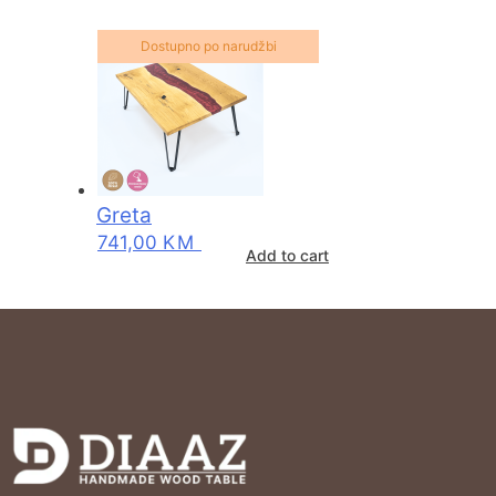
Dostupno po narudžbi
Greta
741,00
KM
Add to cart