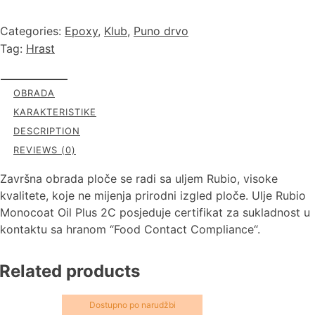
Categories:
Epoxy
,
Klub
,
Puno drvo
Tag:
Hrast
OBRADA
KARAKTERISTIKE
DESCRIPTION
REVIEWS (0)
Završna obrada ploče se radi sa uljem Rubio, visoke
kvalitete, koje ne mijenja prirodni izgled ploče. Ulje Rubio
Monocoat Oil Plus 2C posjeduje certifikat za sukladnost u
kontaktu sa hranom “Food Contact Compliance“.
Related products
Dostupno po narudžbi