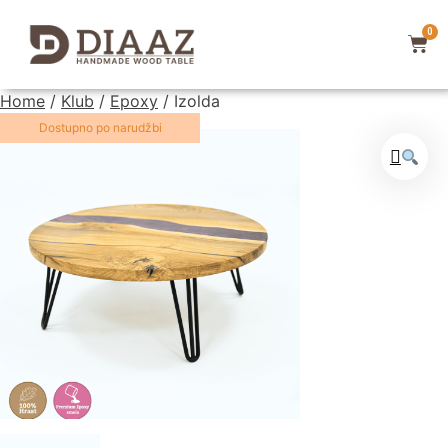
0
Home
/
Klub
/
Epoxy
/ Izolda
Dostupno po narudžbi