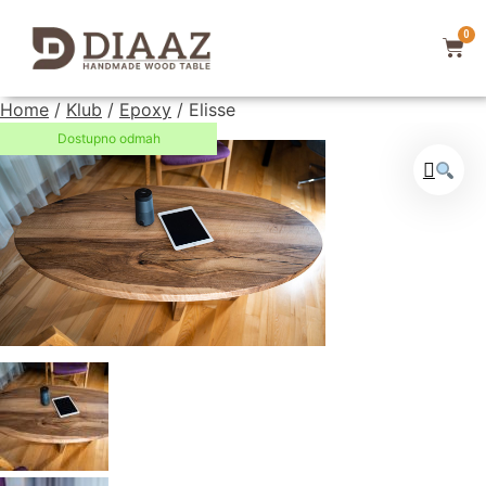
0
Home
/
Klub
/
Epoxy
/ Elisse
Dostupno odmah