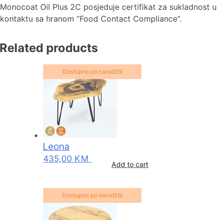
Monocoat Oil Plus 2C posjeduje certifikat za sukladnost u
kontaktu sa hranom “Food Contact Compliance“.
Related products
Dostupno po narudžbi
Leona
435,00
KM
Add to cart
Dostupno po narudžbi