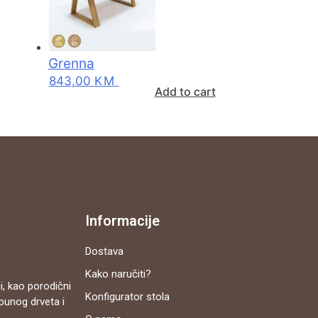
Grenna
843,00
KM
Add to cart
Informacije
Dostava
Kako naručiti?
i, kao porodični
Konfigurator stola
 punog drveta i