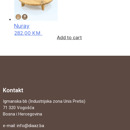
Nuray
282,00
KM
Add to cart
Kontakt
Igmanska bb (Industrijska zona Unis Pretis)
71 320 Vogošća
Bosna i Hercegovina
e-mail:
info@diaaz.ba