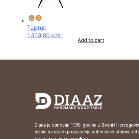
Taptuk
1.303,00
KM
Add to cart
Diaaz je osnovan 1990. godine u Bosni i Hercegovin
biznis sa ciljem proizvodnje autentičnih stolova od
stolova sa epoxy smolom.