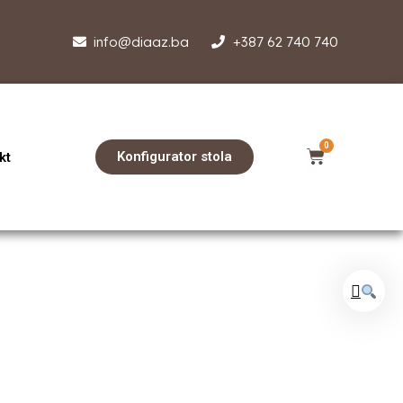
info@diaaz.ba
+387 62 740 740
0
Konfigurator stola
kt