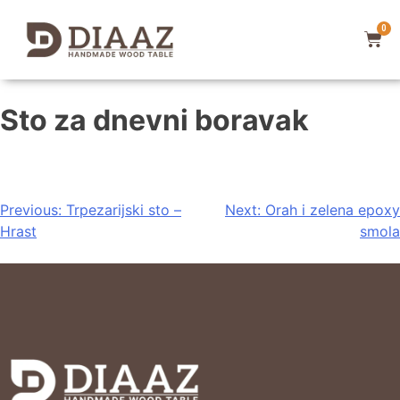
0
Sto za dnevni boravak
Previous:
Trpezarijski sto –
Next:
Orah i zelena epoxy
Hrast
smola